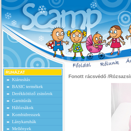
RUHÁZAT
Fonott rácsvédő /Rózsazsí
Kiárusítás
BASIC termékek
Derékkötöző zsinórok
Garnitúrák
Hálózsákok
Kombidresszek
Lánykaruhák
Mellények