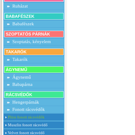
Ruházat
BABAFÉSZEK
Babafészek
SZOPTATÓS PÁRNÁK
Szoptatás, kényelem
TAKARÓK
Takarók
ÁGYNEMŰ
Ágynemű
Babapárna
RÁCSVÉDŐK
Hengerpárnák
Fonott rácsvédők
Plüss fonott rácsvédők
Muszlin fonott rácsvédő
Velvet fonott rácsvédő