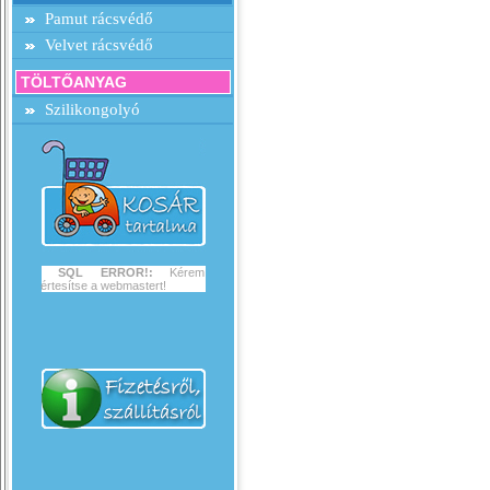
Pamut rácsvédő
Velvet rácsvédő
TÖLTŐANYAG
Szilikongolyó
SQL ERROR!:
Kérem
értesítse a webmastert!