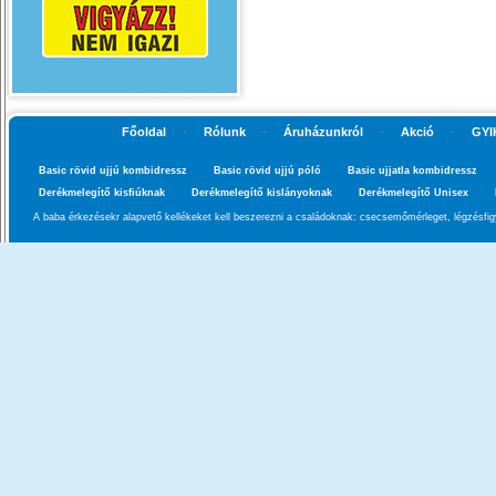
Főoldal
-
Rólunk
-
Áruházunkról
-
Akció
-
GYI
Basic rövid ujjú kombidressz
Basic rövid ujjú póló
Basic ujjatla kombidressz
Derékmelegítő kisfiúknak
Derékmelegítő kislányoknak
Derékmelegítő Unisex
A baba érkezésekr alapvető kellékeket kell beszerezni a családoknak: csecsemőmérleget, légzésfigy