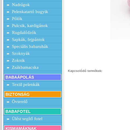
Nadrágok
Pelenkatartó bugyik
Pólók
Pulcsik, kardigánok
Rugdalódzók
Sapkák, fejpántok
Speciális babaruhák
Szoknyák
Zoknik
Zsákbamacska
Kapcsolódó termékek:
BABAÁPOLÁS
Textil pelenkák
BIZTONSÁG
Övterelő
BABAFOTEL
Ülést segítő fotel
KISMAMÁKNAK