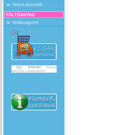
Velvet rácsvédő
TÖLTŐANYAG
Szilikongolyó
SQL ERROR!:
Kérem
értesítse a webmastert!