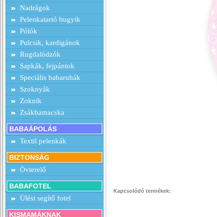
Nadrágok
Pelenkatartó bugyik
Pólók
Pulcsik, kardigánok
Rugdalódzók
Sapkák, fejpántok
Speciális babaruhák
Szoknyák
Zoknik
Zsákbamacska
BABAÁPOLÁS
Textil pelenkák
BIZTONSÁG
Övterelő
BABAFOTEL
Kapcsolódó termékek:
Ülést segítő fotel
KISMAMÁKNAK