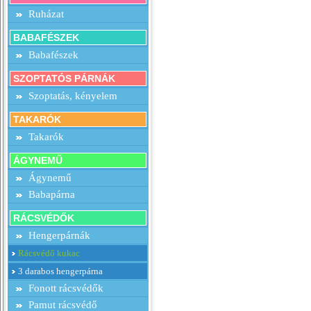
Ruházat
BABAFÉSZEK
Babafészek
SZOPTATÓS PÁRNÁK
Szoptatás, kényelem
TAKARÓK
Takarók
ÁGYNEMŰ
Ágynemű
Babapárna
RÁCSVÉDŐK
Hengerpárnák
Rácsvédő kukac
3 darabos hengerpárna
Fonott rácsvédők
Pamut rácsvédő