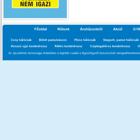
Főoldal
-
Rólunk
-
Áruházunkról
-
Akció
-
GYI
Cosy hálózsák
Bélelt pamutvászon
Plüss hálózsák
Steppelt, pamut hálózsák
Hosszú ujjú kombidressz
Réklis kombidressz
Csipkegalléros kombidressz
U
Az újszülöttek biztonsága érdekében a legtöbb család a légzésfigyelő beszerzését elengedhetetlenn