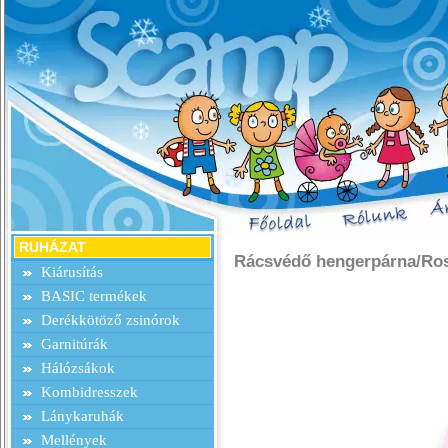
RUHÁZAT
Rácsvédő hengerpárna/Ro
Kiárusítás
BASIC termékek
Derékkötöző zsinórok
Garnitúrák
Hálózsákok
Kombidresszek
Lánykaruhák
Mellények