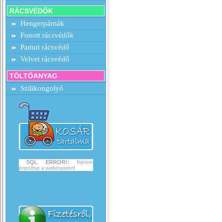
RÁCSVÉDŐK
Hengerpárnák
Fonott rácsvédők
Pamut rácsvédő
Velvet rácsvédő
TÖLTŐANYAG
Szilikongolyó
SQL ERROR!:
Kérem
értesítse a webmastert!