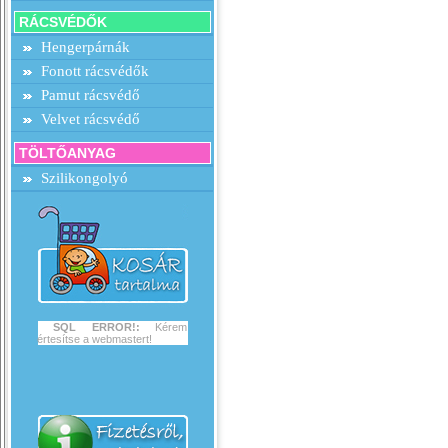
RÁCSVÉDŐK
Hengerpárnák
Fonott rácsvédők
Pamut rácsvédő
Velvet rácsvédő
TÖLTŐANYAG
Szilikongolyó
SQL ERROR!:
Kérem
értesítse a webmastert!