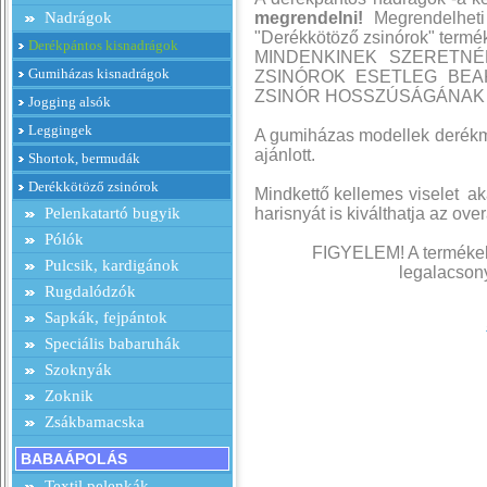
Nadrágok
megrendelni!
Megrendelheti
"Derékkötöző zsinórok" termé
Derékpántos kisnadrágok
MINDENKINEK SZERETNÉ
Gumiházas kisnadrágok
ZSINÓROK ESETLEG BEA
ZSINÓR HOSSZÚSÁGÁNAK
Jogging alsók
Leggingek
A gumiházas modellek derék
ajánlott.
Shortok, bermudák
Derékkötöző zsinórok
Mindkettő kellemes viselet a
Pelenkatartó bugyik
harisnyát is kiválthatja az ov
Pólók
FIGYELEM! A termékek 
Pulcsik, kardigánok
legalacsony
Rugdalódzók
Sapkák, fejpántok
Speciális babaruhák
Szoknyák
Zoknik
Zsákbamacska
BABAÁPOLÁS
Textil pelenkák