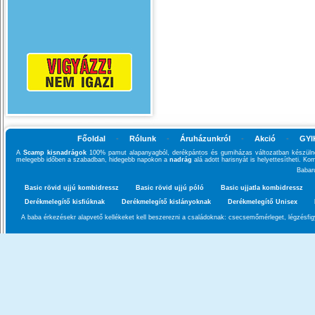
Főoldal
-
Rólunk
-
Áruházunkról
-
Akció
-
GYI
A
Scamp kisnadrágok
100% pamut alapanyagból, derékpántos és gumiházas változatban készülnek
melegebb időben a szabadban, hidegebb napokon a
nadrág
alá adott harisnyát is helyettesítheti. K
Babar
Basic rövid ujjú kombidressz
Basic rövid ujjú póló
Basic ujjatla kombidressz
Derékmelegítő kisfiúknak
Derékmelegítő kislányoknak
Derékmelegítő Unisex
A baba érkezésekr alapvető kellékeket kell beszerezni a családoknak: csecsemőmérleget, légzésfigy