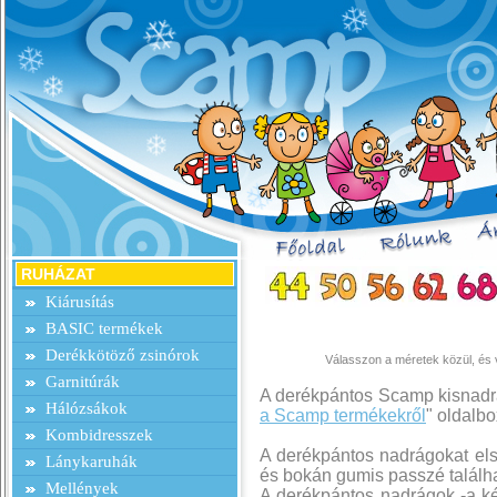
RUHÁZAT
Kiárusítás
BASIC termékek
Derékkötöző zsinórok
Válasszon a méretek közül, és v
Garnitúrák
A derékpántos Scamp kisnadrá
Hálózsákok
a Scamp termékekről
" oldalb
Kombidresszek
A derékpántos nadrágokat el
Lánykaruhák
és bokán gumis passzé találha
Mellények
A derékpántos nadrágok -a ké