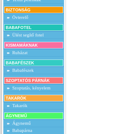
BIZTONSÁG
Övterelő
BABAFOTEL
Ülést segítő fotel
KISMAMÁKNAK
Ruházat
BABAFÉSZEK
Babafészek
SZOPTATÓS PÁRNÁK
Szoptatás, kényelem
TAKARÓK
Takarók
ÁGYNEMŰ
Ágynemű
Babapárna