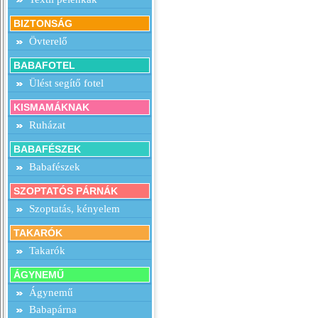
BIZTONSÁG
Övterelő
BABAFOTEL
Ülést segítő fotel
KISMAMÁKNAK
Ruházat
BABAFÉSZEK
Babafészek
SZOPTATÓS PÁRNÁK
Szoptatás, kényelem
TAKARÓK
Takarók
ÁGYNEMŰ
Ágynemű
Babapárna