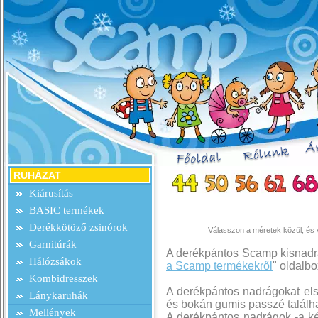
RUHÁZAT
Kiárusítás
BASIC termékek
Derékkötöző zsinórok
Válasszon a méretek közül, és v
Garnitúrák
A derékpántos Scamp kisnadrá
Hálózsákok
a Scamp termékekről
" oldalb
Kombidresszek
A derékpántos nadrágokat el
Lánykaruhák
és bokán gumis passzé találha
Mellények
A derékpántos nadrágok -a ké