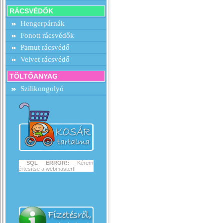
RÁCSVÉDŐK
Hengerpárnák
Fonott rácsvédők
Pamut rácsvédő
Velvet rácsvédő
TÖLTŐANYAG
Szilikongolyó
SQL ERROR!:
Kérem
értesítse a webmastert!