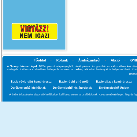
Főoldal
-
Rólunk
-
Áruházunkról
-
Akció
-
GYI
A
Scamp kisnadrágok
100% pamut alapanyagból, derékpántos és gumiházas változatban készülnek
melegebb időben a szabadban, hidegebb napokon a
nadrág
alá adott harisnyát is helyettesítheti. K
Babar
Basic rövid ujjú kombidressz
Basic rövid ujjú póló
Basic ujjatla kombidressz
Derékmelegítő kisfiúknak
Derékmelegítő kislányoknak
Derékmelegítő Unisex
A baba érkezésekr alapvető kellékeket kell beszerezni a családoknak: csecsemőmérleget, légzésfigy