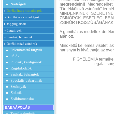
Nadrágok
megrendelni!
Megrendelheti
"Derékkötöző zsinórok" termé
Derékpántos kisnadrágok
MINDENKINEK SZERETNÉ
Gumiházas kisnadrágok
ZSINÓROK ESETLEG BEA
ZSINÓR HOSSZÚSÁGÁNAK
Jogging alsók
Leggingek
A gumiházas modellek derék
ajánlott.
Shortok, bermudák
Derékkötöző zsinórok
Mindkettő kellemes viselet a
Pelenkatartó bugyik
harisnyát is kiválthatja az ov
Pólók
FIGYELEM! A termékek 
Pulcsik, kardigánok
legalacsony
Rugdalódzók
Sapkák, fejpántok
Speciális babaruhák
Szoknyák
Zoknik
Zsákbamacska
BABAÁPOLÁS
Textil pelenkák