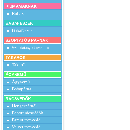
KISMAMÁKNAK
Ruházat
BABAFÉSZEK
Babafészek
SZOPTATÓS PÁRNÁK
Szoptatás, kényelem
TAKARÓK
Takarók
ÁGYNEMŰ
Ágynemű
Babapárna
RÁCSVÉDŐK
Hengerpárnák
Fonott rácsvédők
Pamut rácsvédő
Velvet rácsvédő