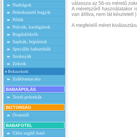
válassza az 56-os méretű zokn
Nadrágok
A méretszűrő használatakor is 
Pelenkatartó bugyik
van állítva, nem lát készletet! )
Pólók
A megfelelő méret kiválasztás
Pulcsik, kardigánok
Rugdalódzók
Sapkák, fejpántok
Speciális babaruhák
Szoknyák
Zoknik
Bokazoknik
Zsákbamacska
BABAÁPOLÁS
Textil pelenkák
BIZTONSÁG
Övterelő
BABAFOTEL
Ülést segítő fotel