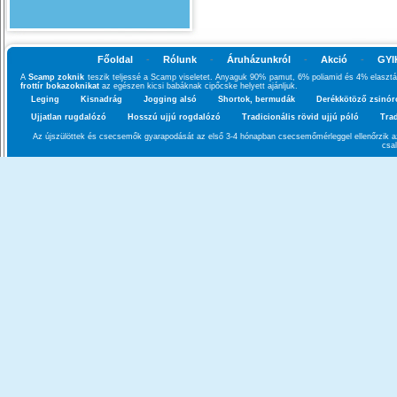
Főoldal
-
Rólunk
-
Áruházunkról
-
Akció
-
GYI
A
Scamp zoknik
teszik teljessé a Scamp viseletet. Anyaguk 90% pamut, 6% poliamid és 4% elasztá
frottír bokazoknikat
az egészen kicsi babáknak cipőcske helyett ajánljuk.
Leging
Kisnadrág
Jogging alsó
Shortok, bermudák
Derékkötöző zsinór
Ujjatlan rugdalózó
Hosszú ujjú rogdalózó
Tradicionális rövid ujjú póló
Trad
Az újszülöttek és csecsemők gyarapodását az első 3-4 hónapban csecsemőmérleggel ellenőrzik az
csa