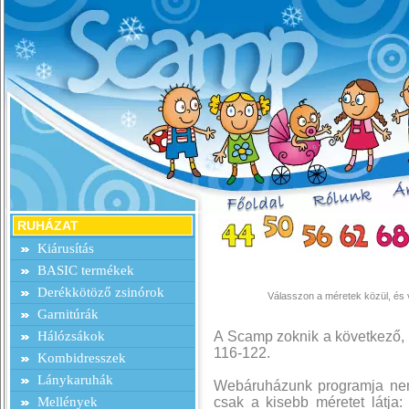
RUHÁZAT
Kiárusítás
BASIC termékek
Derékkötöző zsinórok
Válasszon a méretek közül, és v
Garnitúrák
Hálózsákok
A Scamp zoknik a következő, 
116-122.
Kombidresszek
Lánykaruhák
Webáruházunk programja nem 
Mellények
csak a kisebb méretet látja