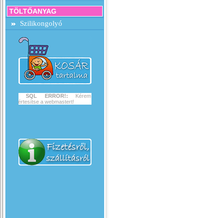
TÖLTŐANYAG
Szilikongolyó
SQL ERROR!:
Kérem
értesítse a webmastert!