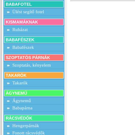
BABAFOTEL
Ülést segítő fotel
KISMAMÁKNAK
Ruházat
BABAFÉSZEK
Babafészek
SZOPTATÓS PÁRNÁK
Szoptatás, kényelem
TAKARÓK
Takarók
ÁGYNEMŰ
Ágynemű
Babapárna
RÁCSVÉDŐK
Hengerpárnák
Fonott rácsvédők