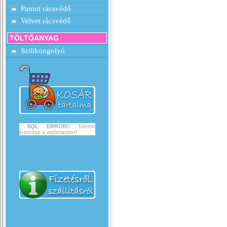
Pamut rácsvédő
Velvet rácsvédő
TÖLTŐANYAG
Szilikongolyó
SQL ERROR!:
Kérem
értesítse a webmastert!