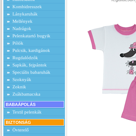
Kombidresszek
Lánykaruhák
Mellények
Nadrágok
Pelenkatartó bugyik
Pólók
Pulcsik, kardigánok
Rugdalódzók
Sapkák, fejpántok
Speciális babaruhák
Szoknyák
Zoknik
Zsákbamacska
BABAÁPOLÁS
Textil pelenkák
BIZTONSÁG
Övterelő