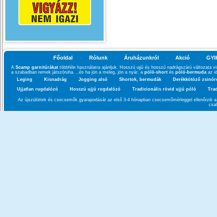
Főoldal
-
Rólunk
-
Áruházunkról
-
Akció
-
GYI
A
Scamp garnitúrákat
többféle használatra ajánljuk. Hosszú ujjú és hosszú nadrágszárú változata vi
a szabadban remek játszóruha. ..és ha jön a meleg, jön a nyár, a
póló-short
és
póló-bermuda
az id
Leging
Kisnadrág
Jogging alsó
Shortok, bermudák
Derékkötöző zsinór
Ujjatlan rugdalózó
Hosszú ujjú rogdalózó
Tradicionális rövid ujjú póló
Trad
Az újszülöttek és csecsemők gyarapodását az első 3-4 hónapban csecsemőmérleggel ellenőrzik az
csa