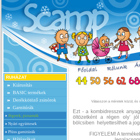
RUHÁZAT
Kiárusítás
BASIC termékek
Derékkötöző zsinórok
Válasszon a méretek közül, és v
Garnitúrák
Ezt - a kombidresszek anyagá
Jégerek, pizsamák
öltözetként a régen oly' j
bölcsiben helyettesítheti a jog
Nyári együttesek
Plüss garnitúrák
FIGYELEM! A termékek 
Hálózsákok
legalacsony