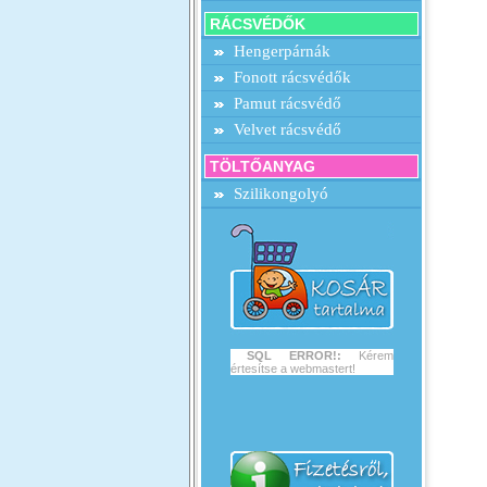
RÁCSVÉDŐK
Hengerpárnák
Fonott rácsvédők
Pamut rácsvédő
Velvet rácsvédő
TÖLTŐANYAG
Szilikongolyó
SQL ERROR!:
Kérem
értesítse a webmastert!