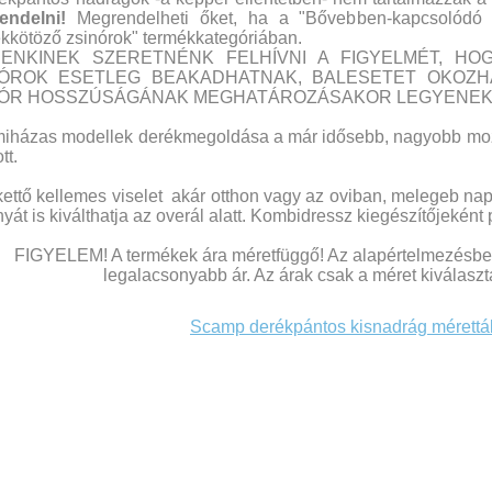
endelni!
Megrendelheti őket, ha a "Bővebben-kapcsolódó t
kkötöző zsinórok" termékkategóriában.
DENKINEK SZERETNÉNK FELHÍVNI A FIGYELMÉT, H
NÓROK ESETLEG BEAKADHATNAK, BALESETET OKOZH
NÓR HOSSZÚSÁGÁNAK MEGHATÁROZÁSAKOR LEGYENEK
iházas modellek derékmegoldása a már idősebb, nagyobb mo
tt.
ettő kellemes viselet akár otthon vagy az oviban, melegeb na
nyát is kiválthatja az overál alatt. Kombidressz kiegészítőjeként
FIGYELEM! A termékek ára méretfüggő! Az alapértelmezésbe
legalacsonyabb ár. Az árak csak a méret kiválasztá
Scamp derékpántos kisnadrág mérettá