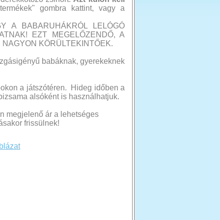
ermékek" gombra kattint, vagy a
OGY A BABARUHÁKRÓL LELÓGÓ
ATNAK! EZT MEGELŐZENDŐ, A
 NAGYON KÖRÜLTEKINTŐEK.
zgásigényű babáknak, gyerekeknek
pokon a játszótéren. Hideg időben a
 pizsama alsóként is használhatjuk.
n megjelenő ár a lehetséges
sakor frissülnek!
blázat