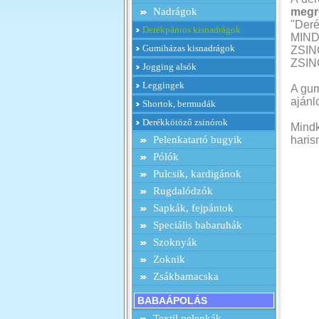
Nadrágok
megr
"Deré
Derékpántos kisnadrágok
MIN
Gumiházas kisnadrágok
ZSI
ZSI
Jogging alsók
Leggingek
A gum
ajánlo
Shortok, bermudák
Derékkötöző zsinórok
Mindk
Pelenkatartó bugyik
haris
Pólók
Pulcsik, kardigánok
Rugdalódzók
Sapkák, fejpántok
Speciális babaruhák
Szoknyák
Zoknik
Zsákbamacska
BABAÁPOLÁS
Textil pelenkák