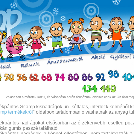
Válasszon a méretek közül, és vásárlása során áruházunk oldalain csak az Ön által meg
ékpántos Scamp kisnadrágok un. kétfalas, interlock kelméből 
mp termékekről
" oldalbox tartalomban olvashatnak az anyag tu
ékpántos nadrágokat elsősorban az érzékenyebb, esetleg poc
kán gumis passzé található.
ékpántos nadrágok -a képpel ellentétben- nem tartalmazzák a 