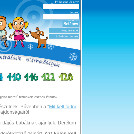
Felhasználói név:
Jelszó:
Regisztráció
Elfelejtett jelszó
jelölt méretű termékek lesznek láthatók!
készülnek. Bővebben a "
Mit kell tudni
lajdonságairól.
akfájós babáknak ajánljuk. Derékon
derékkötöző zsinórt.
Azt külön kell