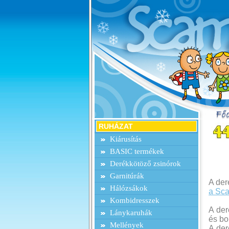
RUHÁZAT
Kiárusítás
BASIC termékek
Derékkötöző zsinórok
Garnitúrák
A der
Hálózsákok
a Sca
Kombidresszek
A der
Lánykaruhák
és bo
Mellények
A der