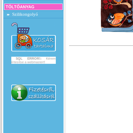
TÖLTŐANYAG
Szilikongolyó
SQL ERROR!:
Kérem
értesítse a webmastert!