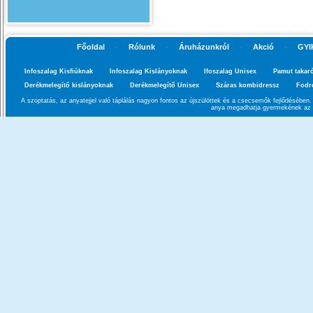
Főoldal
-
Rólunk
-
Áruházunkról
-
Akció
-
GYI
Infoszalag Kisfiúknak
Infoszalag Kislányoknak
Ifoszalag Unisex
Pamut takar
Derékmelegítő kislányoknak
Derékmelegítő Unisex
Száras kombidressz
Fodr
A szoptatás, az anyatejjel való táplálás nagyon fontos az újszülöttek és a csecsemők fejlődésébe
anya megadhatja gyermekének az a