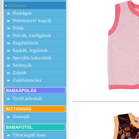
Mellények
Nadrágok
Pelenkatartó bugyik
Pólók
Pulcsik, kardigánok
Rugdalódzók
Sapkák, fejpántok
Speciális babaruhák
Szoknyák
Zoknik
Zsákbamacska
BABAÁPOLÁS
Textil pelenkák
BIZTONSÁG
Övterelő
BABAFOTEL
Ülést segítő fotel