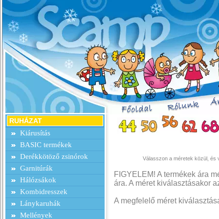
RUHÁZAT
Kiárusítás
BASIC termékek
Derékkötöző zsinórok
Válasszon a méretek közül, és v
Garnitúrák
FIGYELEM! A termékek ára mér
Hálózsákok
ára. A méret kiválasztásakor az
Kombidresszek
A megfelelő méret kiválasztás
Lánykaruhák
Mellények