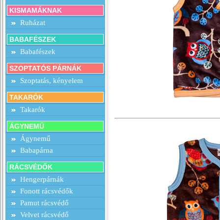
KISMAMÁKNAK
Ruházat
BABAFÉSZEK
Babafészek
SZOPTATÓS PÁRNÁK
Szoptatás, kényelem
TAKARÓK
Takarók
ÁGYNEMŰ
Ágynemű
Babapárna
RÁCSVÉDŐK
Hengerpárnák
Fonott rácsvédők
Pamut rácsvédő
Velvet rácsvédő