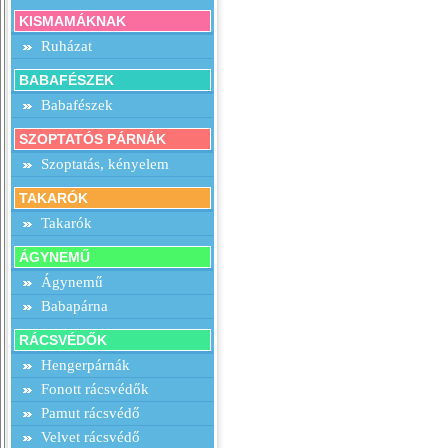
KISMAMÁKNAK
Ruházat
BABAFÉSZEK
Babafészek
SZOPTATÓS PÁRNÁK
Szoptatás, kényelem
TAKARÓK
Takarók
ÁGYNEMŰ
Ágynemű
Babapárna
RÁCSVÉDŐK
Hengerpárnák
Fonott rácsvédők
Pamut rácsvédő
Velvet rácsvédő