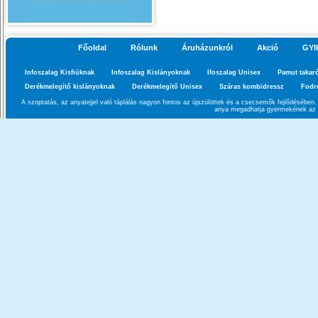
Főoldal
-
Rólunk
-
Áruházunkról
-
Akció
-
GYI
Infoszalag Kisfiúknak
Infoszalag Kislányoknak
Ifoszalag Unisex
Pamut takar
Derékmelegítő kislányoknak
Derékmelegítő Unisex
Száras kombidressz
Fodr
A szoptatás, az anyatejjel való táplálás nagyon fontos az újszülöttek és a csecsemők fejlődésébe
anya megadhatja gyermekének az a