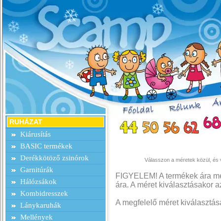
RUHÁZAT
Kiárusítás
BASIC termékek
Derékkötöző zsinórok
Válasszon a méretek közül, és v
Garnitúrák
FIGYELEM! A termékek ára mér
Hálózsákok
ára. A méret kiválasztásakor az
Kombidresszek
A megfelelő méret kiválasztá
Lánykaruhák
Mellények