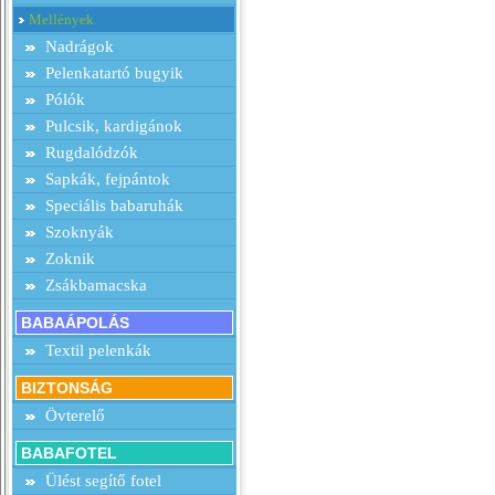
Mellények
Nadrágok
Pelenkatartó bugyik
Pólók
Pulcsik, kardigánok
Rugdalódzók
Sapkák, fejpántok
Speciális babaruhák
Szoknyák
Zoknik
Zsákbamacska
BABAÁPOLÁS
Textil pelenkák
BIZTONSÁG
Övterelő
BABAFOTEL
Ülést segítő fotel