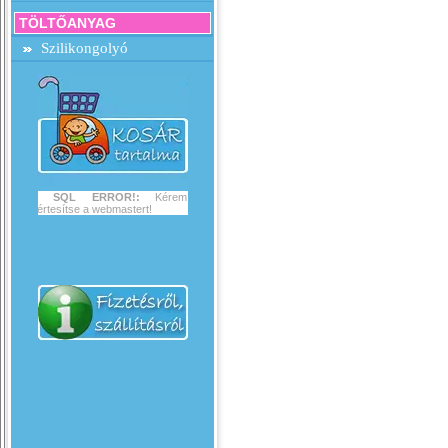
TÖLTŐANYAG
Szilikongolyó
SQL ERROR!:
Kérem
értesítse a webmastert!