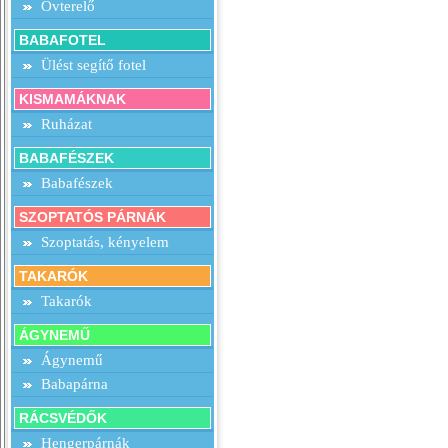
Övterelő
BABAFOTEL
Ülést segítő fotel
KISMAMÁKNAK
Ruházat
BABAFÉSZEK
Babafészek
SZOPTATÓS PÁRNÁK
Szoptatás, kényelem
TAKARÓK
Takarók
ÁGYNEMŰ
Ágynemű
Babapárna
RÁCSVÉDŐK
Hengerpárnák