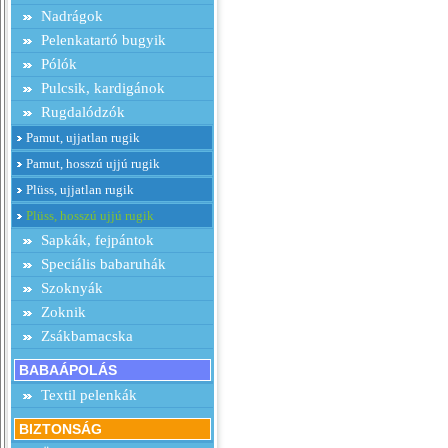
Nadrágok
Pelenkatartó bugyik
Pólók
Pulcsik, kardigánok
Rugdalódzók
Pamut, ujjatlan rugik
Pamut, hosszú ujjú rugik
Plüss, ujjatlan rugik
Plüss, hosszú ujjú rugik
Sapkák, fejpántok
Speciális babaruhák
Szoknyák
Zoknik
Zsákbamacska
BABAÁPOLÁS
Textil pelenkák
BIZTONSÁG