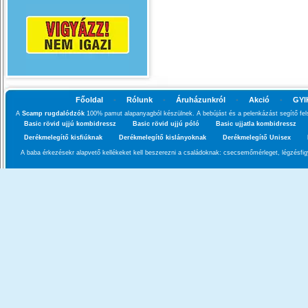
Főoldal
-
Rólunk
-
Áruházunkról
-
Akció
-
GYI
A
Scamp rugdalódzók
100% pamut alapanyagból készülnek. A bebújást és a pelenkázást segítő fels
Basic rövid ujjú kombidressz
Basic rövid ujjú póló
Basic ujjatla kombidressz
Derékmelegítő kisfiúknak
Derékmelegítő kislányoknak
Derékmelegítő Unisex
A baba érkezésekr alapvető kellékeket kell beszerezni a családoknak: csecsemőmérleget, légzésfigy