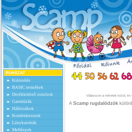
RUHÁZAT
Kiárusítás
BASIC termékek
Derékkötöző zsinórok
Válasszon a méretek közül, és v
Garnitúrák
A
Scamp rugdalódzók
különb
Hálózsákok
Kombidresszek
Lánykaruhák
Mellények