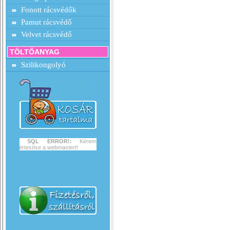
Fonott rácsvédők
Pamut rácsvédő
Velvet rácsvédő
TÖLTŐANYAG
Szilikongolyó
SQL ERROR!:
Kérem
értesítse a webmastert!