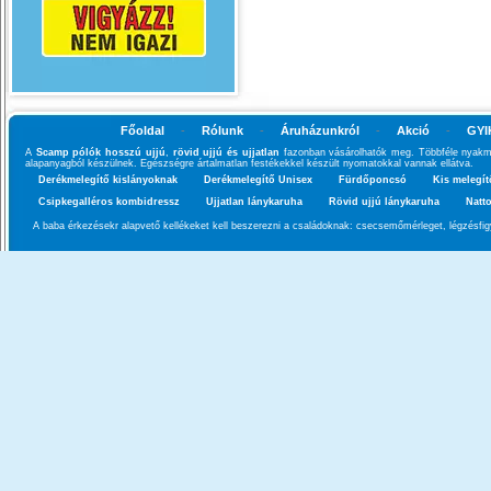
Főoldal
-
Rólunk
-
Áruházunkról
-
Akció
-
GYI
A
Scamp pólók hosszú ujjú
,
rövid ujjú és ujjatlan
fazonban vásárolhatók meg. Többféle nyakm
alapanyagból készülnek. Egészségre ártalmatlan festékekkel készült nyomatokkal vannak ellátva.
Derékmelegítő kislányoknak
Derékmelegítő Unisex
Fürdőponcsó
Kis melegít
Csipkegalléros kombidressz
Ujjatlan lánykaruha
Rövid ujjú lánykaruha
Natt
A baba érkezésekr alapvető kellékeket kell beszerezni a családoknak: csecsemőmérleget, légzésfigy