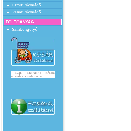
Pamut rácsvédő
Velvet rácsvédő
TÖLTŐANYAG
Szilikongolyó
SQL ERROR!:
Kérem
értesítse a webmastert!