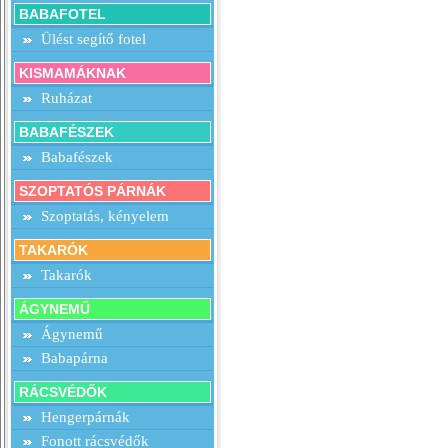
BABAFOTEL
Ülést segítő fotel
KISMAMÁKNAK
Ruházat
BABAFÉSZEK
Babafészek
SZOPTATÓS PÁRNÁK
Szoptatás, kényelem
TAKARÓK
Takarók
ÁGYNEMŰ
Ágynemű
Babapárna
RÁCSVÉDŐK
Hengerpárnák
Fonott rácsvédők