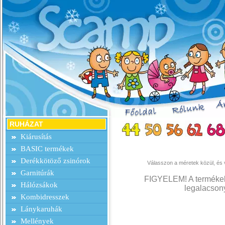
RUHÁZAT
Kiárusítás
BASIC termékek
Derékkötöző zsinórok
Válasszon a méretek közül, és v
Garnitúrák
FIGYELEM! A termékek 
Hálózsákok
legalacsony
Kombidresszek
Lánykaruhák
Mellények