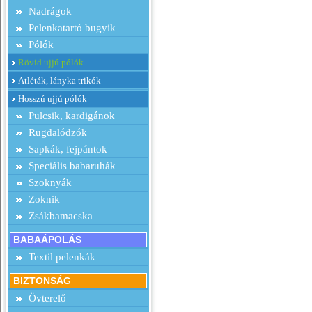
Nadrágok
Pelenkatartó bugyik
Pólók
Rövid ujjú pólók
Atléták, lányka trikók
Hosszú ujjú pólók
Pulcsik, kardigánok
Rugdalódzók
Sapkák, fejpántok
Speciális babaruhák
Szoknyák
Zoknik
Zsákbamacska
BABAÁPOLÁS
Textil pelenkák
BIZTONSÁG
Övterelő