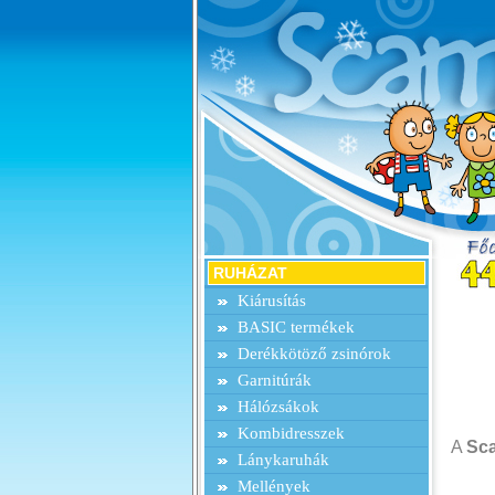
RUHÁZAT
Kiárusítás
BASIC termékek
Derékkötöző zsinórok
Garnitúrák
Hálózsákok
Kombidresszek
A
Sc
Lánykaruhák
Mellények