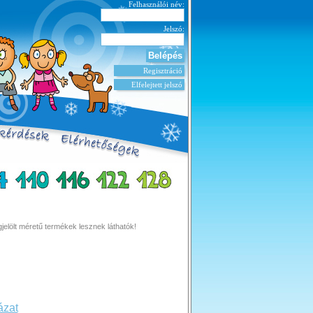
Felhasználói név:
Jelszó:
Regisztráció
Elfelejtett jelszó
jelölt méretű termékek lesznek láthatók!
ázat