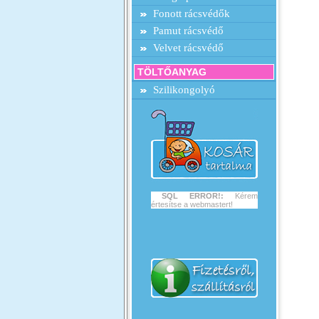
Fonott rácsvédők
Pamut rácsvédő
Velvet rácsvédő
TÖLTŐANYAG
Szilikongolyó
SQL ERROR!:
Kérem
értesítse a webmastert!