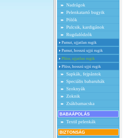
Nadrágok
Pelenkatartó bugyik
Pólók
Pulcsik, kardigánok
Rugdalódzók
Pamut, ujjatlan rugik
Pamut, hosszú ujjú rugik
Plüss, ujjatlan rugik
Plüss, hosszú ujjú rugik
Sapkák, fejpántok
Speciális babaruhák
Szoknyák
Zoknik
Zsákbamacska
BABAÁPOLÁS
Textil pelenkák
BIZTONSÁG