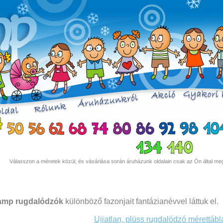
Válasszon a méretek közül, és vásárlása során áruházunk oldalain csak az Ön által meg
amp rugdalódzók
különböző fazonjait fantázianévvel láttuk el.
Ujjatlan, plüss rugdalódzó mérettábl