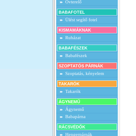
Övterelő
BABAFOTEL
Ülést segítő fotel
KISMAMÁKNAK
Ruházat
BABAFÉSZEK
Babafészek
SZOPTATÓS PÁRNÁK
Szoptatás, kényelem
TAKARÓK
Takarók
ÁGYNEMŰ
Ágynemű
Babapárna
RÁCSVÉDŐK
Hengerpárnák