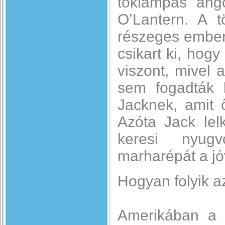
töklámpás ango
O’Lantern. A t
részeges emberr
csikart ki, hogy
viszont, mivel
sem fogadták 
Jacknek, amit 
Azóta Jack le
keresi nyugv
marharépát a jóv
Hogyan folyik a
Amerikában a 