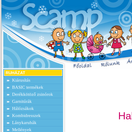
RUHÁZAT
Kiárusítás
BASIC termékek
Derékkötöző zsinórok
Garnitúrák
Hálózsákok
Ha
Kombidresszek
Lánykaruhák
Mellények