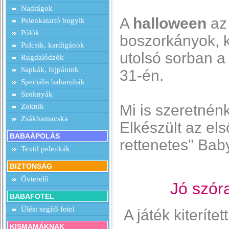
Nadrágok
A
halloween
az
Pelenkatartó bugyik
Pólók
boszorkányok, k
Pulcsik, kardigánok
utolsó sorban a
Rugdalódzók
Sapkák, fejpántok
31-én.
Speciális babaruhák
Szoknyák
Mi is szeretnén
Zoknik
Zsákbamacska
Elkészült az el
BABAÁPOLÁS
rettenetes" Bab
Textil pelenkák
BIZTONSÁG
Övterelő
Jó szóra
BABAFOTEL
Ülést segítő fotel
A játék kiterítet
KISMAMÁKNAK