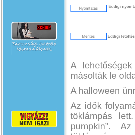
Eddigi nyomt
Eddigi letölté
A lehetőségek m
másolták le olda
A halloween ün
Az idők folyam
töklámpás lett
pumpkin”. Az 