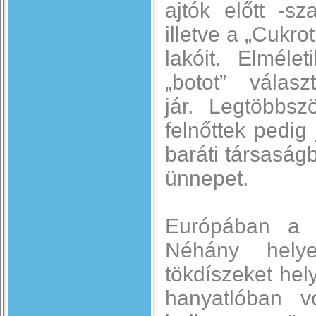
ajtók előtt -s
illetve a „Cukro
lakóit. Elméle
„botot” vála
jár. Legtöbbs
felnőttek pedig
baráti társaság
ünnepet.
Európában a h
Néhány helye
tökdíszeket hel
hanyatlóban 