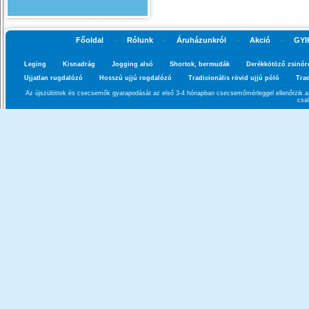
Főoldal
-
Rólunk
-
Áruházunkról
-
Akció
-
GYI
Leging
Kisnadrág
Jogging alsó
Shortok, bermudák
Derékkötöző zsinór
Ujjatlan rugdalózó
Hosszú ujjú rogdalózó
Tradicionális rövid ujjú póló
Trad
Az újszülöttek és csecsemők gyarapodását az első 3-4 hónapban csecsemőmérleggel ellenőrzik az
csa