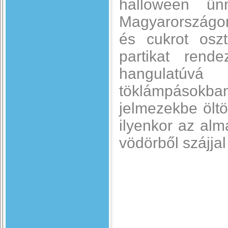
halloween ünn
Magyarországon
és cukrot osz
partikat rend
hangulatúv
töklámpásokban
jelmezekbe ölt
ilyenkor az alm
vödörből szájjal