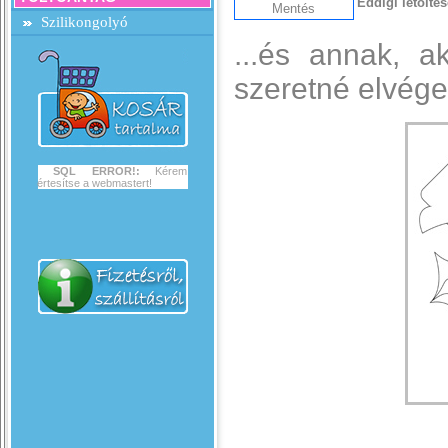
Eddigi letölté
Szilikongolyó
...és annak, a
szeretné elvégez
SQL ERROR!:
Kérem
értesítse a webmastert!