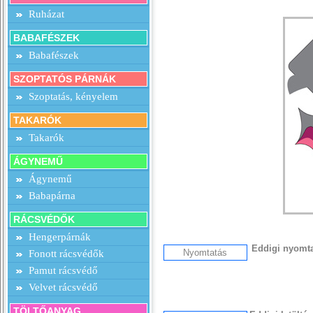
Ruházat
BABAFÉSZEK
Babafészek
SZOPTATÓS PÁRNÁK
Szoptatás, kényelem
TAKARÓK
Takarók
ÁGYNEMŰ
Ágynemű
Babapárna
RÁCSVÉDŐK
Hengerpárnák
Eddigi nyomt
Fonott rácsvédők
Pamut rácsvédő
Velvet rácsvédő
TÖLTŐANYAG