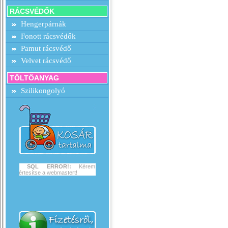
RÁCSVÉDŐK
Hengerpárnák
Fonott rácsvédők
Pamut rácsvédő
Velvet rácsvédő
TÖLTŐANYAG
Szilikongolyó
SQL ERROR!:
Kérem
értesítse a webmastert!