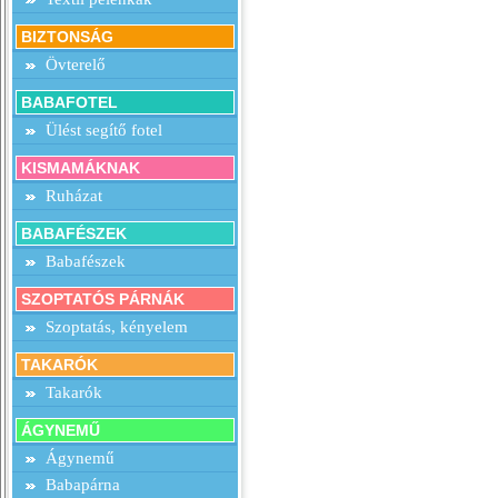
BIZTONSÁG
Övterelő
BABAFOTEL
Ülést segítő fotel
KISMAMÁKNAK
Ruházat
BABAFÉSZEK
Babafészek
SZOPTATÓS PÁRNÁK
Szoptatás, kényelem
TAKARÓK
Takarók
ÁGYNEMŰ
Ágynemű
Babapárna