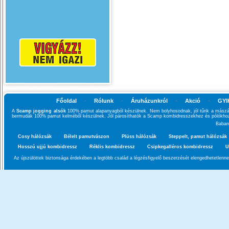
Főoldal
-
Rólunk
-
Áruházunkról
-
Akció
-
GYI
A
Scamp jogging alsók
100% pamut alapanyagból készülnek. Nem bolyhosodnak, jól tűrik a mászás
bermudák 100% pamut kelméből készülnek. Jól párosíthatók a Scamp kombidresszekhez és pólókho
Babar
Cosy hálózsák
Bélelt pamutvászon
Plüss hálózsák
Steppelt, pamut hálózsák
Hosszú ujjú kombidressz
Réklis kombidressz
Csipkegalléros kombidressz
U
Az újszülöttek biztonsága érdekében a legtöbb család a légzésfigyelő beszerzését elengedhetetlenn