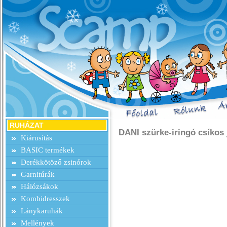
RUHÁZAT
DANI szürke-iringó csíkos
Kiárusítás
BASIC termékek
Derékkötöző zsinórok
Garnitúrák
Hálózsákok
Kombidresszek
Lánykaruhák
Mellények