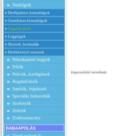
Nadrágok
Derékpántos kisnadrágok
Gumiházas kisnadrágok
Jogging alsók
Leggingek
Shortok, bermudák
Derékkötöző zsinórok
Pelenkatartó bugyik
Pólók
Kapcsolódó termékek:
Pulcsik, kardigánok
Rugdalódzók
Sapkák, fejpántok
Speciális babaruhák
Szoknyák
Zoknik
Zsákbamacska
BABAÁPOLÁS
Textil pelenkák