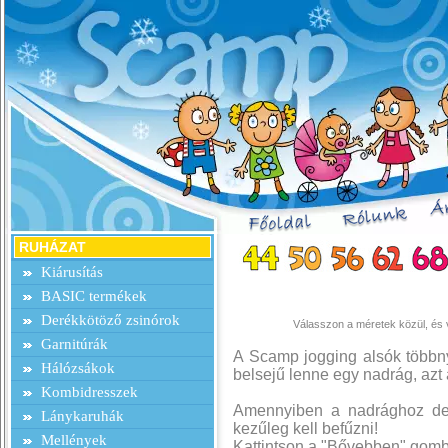
RUHÁZAT
Kiárusítás
BASIC termékek
Derékkötöző zsinórok
Válasszon a méretek közül, és v
Garnitúrák
A Scamp jogging alsók többny
Hálózsákok
belsejű lenne egy nadrág, azt a
Kombidresszek
Amennyiben a nadrághoz deré
Lánykaruhák
kezűleg kell befűzni!
Mellények
Kattintson a "Bővebben" gombr