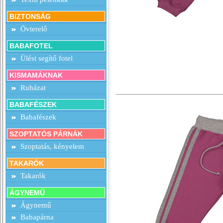
BIZTONSÁG
Övterelő
BABAFOTEL
Ülést segítő fotel
KISMAMÁKNAK
Ruházat
BABAFÉSZEK
Babafészek
SZOPTATÓS PÁRNÁK
Szoptatás, kényelem
TAKARÓK
Takarók
ÁGYNEMŰ
Ágynemű
Babapárna