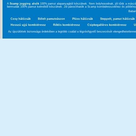
A
Scamp jogging alsók
100% pamut alapanyagból készülnek. Nem bolyhosodnak, jól tűrik a mászás
bermudák 100% pamut kelméből készülnek. Jól párosíthatók a Scamp kombidresszekhez és pólókho
Babar
Cosy hálózsák
Bélelt pamutvászon
Plüss hálózsák
Steppelt, pamut hálózsák
Hosszú ujjú kombidressz
Réklis kombidressz
Csipkegalléros kombidressz
U
Az újszülöttek biztonsága érdekében a legtöbb család a légzésfigyelő beszerzését elengedhetetlenn