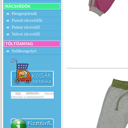
RÁCSVÉDŐK
Hengerpárnák
Fonott rácsvédők
Pamut rácsvédő
Velvet rácsvédő
TÖLTŐANYAG
Szilikongolyó
SQL ERROR!:
Kérem
értesítse a webmastert!