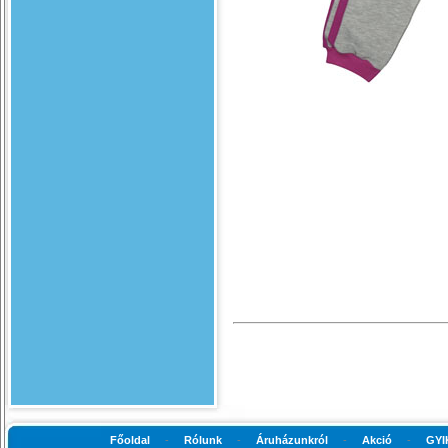
Főoldal
-
Rólunk
-
Áruházunkról
-
Akció
-
GYI