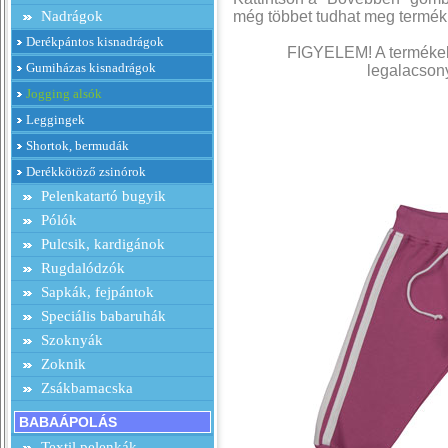
Nadrágok
még többet tudhat meg termék
Derékpántos kisnadrágok
FIGYELEM! A termékek 
Gumiházas kisnadrágok
legalacsony
Jogging alsók
Leggingek
Shortok, bermudák
Derékkötöző zsinórok
Pelenkatartó bugyik
Pólók
Pulcsik, kardigánok
Rugdalódzók
Sapkák, fejpántok
Speciális babaruhák
Szoknyák
Zoknik
Zsákbamacska
BABAÁPOLÁS
Textil pelenkák