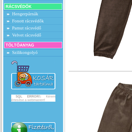
RÁCSVÉDŐK
Hengerpárnák
Fonott rácsvédők
Pamut rácsvédő
Velvet rácsvédő
TÖLTŐANYAG
Szilikongolyó
SQL ERROR!:
Kérem
értesítse a webmastert!