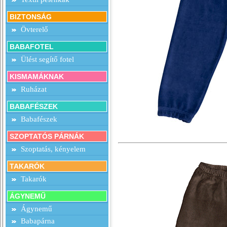
BIZTONSÁG
Övterelő
BABAFOTEL
Ülést segítő fotel
KISMAMÁKNAK
Ruházat
BABAFÉSZEK
Babafészek
SZOPTATÓS PÁRNÁK
Szoptatás, kényelem
TAKARÓK
Takarók
ÁGYNEMŰ
Ágynemű
Babapárna