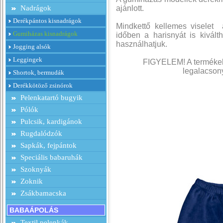
Nadrágok
ajánlott.
Derékpántos kisnadrágok
Mindkettő kellemes viselet
Gumiházas kisnadrágok
időben a harisnyát is kivált
használhatjuk.
Jogging alsók
Leggingek
FIGYELEM! A termékek 
legalacsony
Shortok, bermudák
Derékkötöző zsinórok
Pelenkatartó bugyik
Pólók
Pulcsik, kardigánok
Rugdalódzók
Sapkák, fejpántok
Speciális babaruhák
Szoknyák
Zoknik
Zsákbamacska
BABAÁPOLÁS
Textil pelenkák