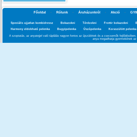
Főoldal
-
Rólunk
-
Áruházunkról
-
Akció
-
GYI
Speciális ujjatlan kombidressz
Bokazokni
Térdzokni
Frottir bokazokni
B
Harmony eldobható pelenka
Bugyipelenka
Úszópelenka
Koraszülött pelenka
A szoptatás, az anyatejjel való táplálás nagyon fontos az újszülöttek és a csecsemők fejlődésébe
anya megadhatja gyermekének az a