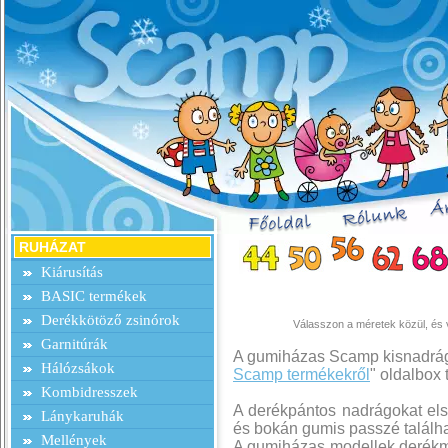
RUHÁZAT
Kiárusítás
BASIC termékek
Derékkötöző zsinórok
Válasszon a méretek közül, és v
Garnitúrák
A gumiházas Scamp kisnadrágo
Hálózsákok
Scamp termékekről
" oldalbox
Kombidresszek
A derékpántos nadrágokat els
Lánykaruhák
és bokán gumis passzé találha
Mellények
A gumiházas modellek derék