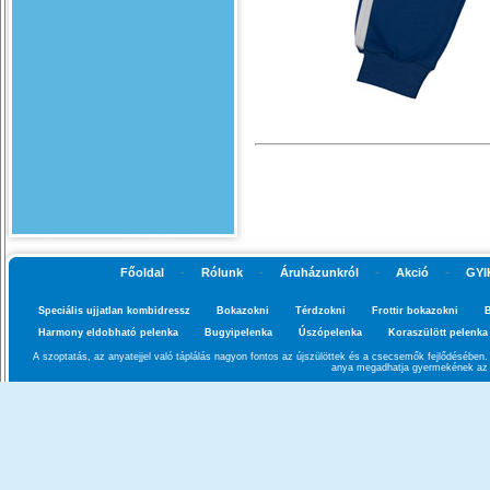
Főoldal
-
Rólunk
-
Áruházunkról
-
Akció
-
GYI
Speciális ujjatlan kombidressz
Bokazokni
Térdzokni
Frottir bokazokni
B
Harmony eldobható pelenka
Bugyipelenka
Úszópelenka
Koraszülött pelenka
A szoptatás, az anyatejjel való táplálás nagyon fontos az újszülöttek és a csecsemők fejlődésébe
anya megadhatja gyermekének az a