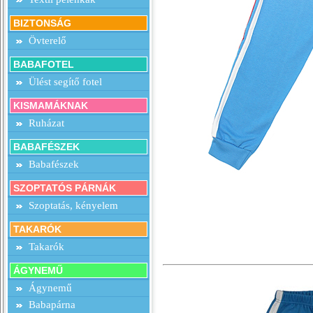
BIZTONSÁG
Övterelő
BABAFOTEL
Ülést segítő fotel
KISMAMÁKNAK
Ruházat
BABAFÉSZEK
Babafészek
SZOPTATÓS PÁRNÁK
Szoptatás, kényelem
TAKARÓK
Takarók
ÁGYNEMŰ
Ágynemű
Babapárna