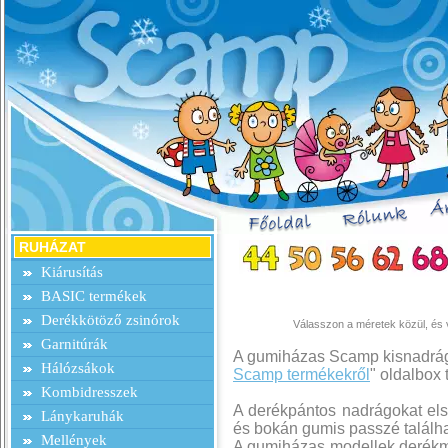
RUHÁZAT
Kiárusítás
BASIC termékek
Derékkötöző zsinórok
Válasszon a méretek közül, és v
Garnitúrák
A gumiházas Scamp kisnadrágo
Hálózsákok
Scamp termékekről
" oldalbox
Kombidresszek
A derékpántos nadrágokat els
Lánykaruhák
és bokán gumis passzé találha
Mellények
A gumiházas modellek derék