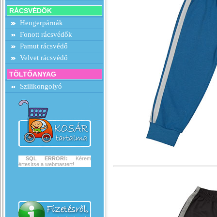
RÁCSVÉDŐK
Hengerpárnák
Fonott rácsvédők
Pamut rácsvédő
Velvet rácsvédő
TÖLTŐANYAG
Szilikongolyó
SQL ERROR!:
Kérem
értesítse a webmastert!