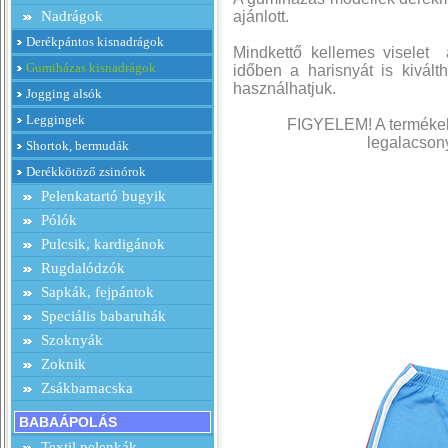
Nadrágok
ajánlott.
Derékpántos kisnadrágok
Mindkettő kellemes viselet
Gumiházas kisnadrágok
időben a harisnyát is kivált
használhatjuk.
Jogging alsók
Leggingek
FIGYELEM! A termékek 
legalacsony
Shortok, bermudák
Derékkötöző zsinórok
Pelenkatartó bugyik
Pólók
Pulcsik, kardigánok
Rugdalódzók
Sapkák, fejpántok
Speciális babaruhák
Szoknyák
Zoknik
Zsákbamacska
BABAÁPOLÁS
Textil pelenkák