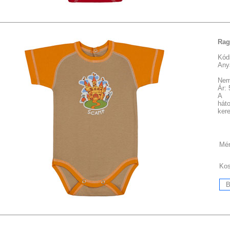
Rag
Kód
Any
Nem
Ár:
A 
hát
kere
Mér
Ko