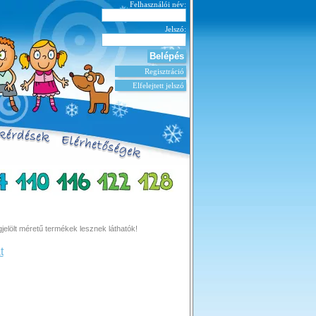
Felhasználói név:
Jelszó:
Regisztráció
Elfelejtett jelszó
elölt méretű termékek lesznek láthatók!
t