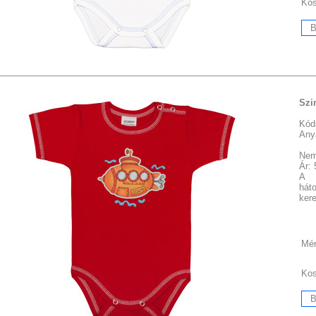
Ko
Szi
Kód
Any
Nem
Ár:
A 
hát
kere
Mér
Ko