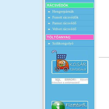
RÁCSVÉDŐK
Hengerpárnák
Fonott rácsvédők
Pamut rácsvédő
Velvet rácsvédő
TÖLTŐANYAG
Szilikongolyó
SQL ERROR!:
Kérem
értesítse a webmastert!