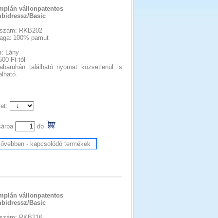
mplán vállonpatentos
bidressz/Basic
szám: RKB202
aga:
100% pamut
: Lány
500 Ft-tól
abaruhán található nyomat közvetlenül is
lható.
et:
sárba
db
mplán vállonpatentos
bidressz/Basic
szám: RKB216