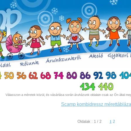
Válasszon a méretek közül, és vásárlása során áruházunk oldalain csak az Ön által megj
Scamp kombidressz mérettábláza
Oldalak : 1 / 2
1
2