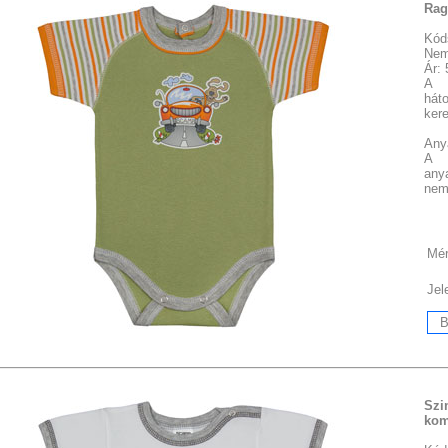
Rag
Kód
Nem
Ár:
A 
hát
kere
Anya
A 
any
nem
Mér
Jel
Szi
kom