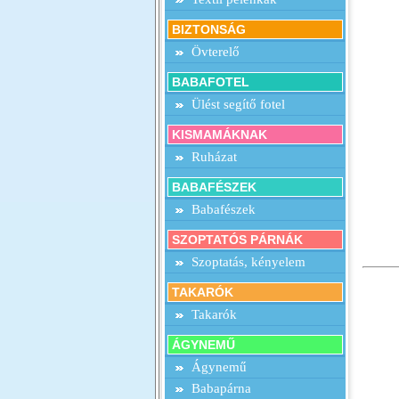
BIZTONSÁG
Övterelő
BABAFOTEL
Ülést segítő fotel
KISMAMÁKNAK
Ruházat
BABAFÉSZEK
Babafészek
SZOPTATÓS PÁRNÁK
Szoptatás, kényelem
TAKARÓK
Takarók
ÁGYNEMŰ
Ágynemű
Babapárna