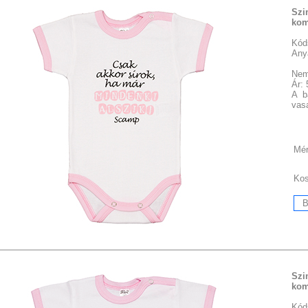
Szi
kom
Kód
Any
Nem
Ár:
A b
vasa
Mér
Ko
Szi
kom
Kód