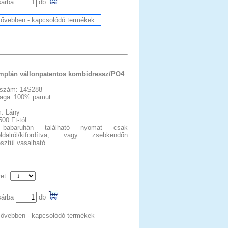
sárba
db
mplán vállonpatentos kombidressz/PO4
szám: 14S288
aga:
100% pamut
: Lány
500 Ft-tól
babaruhán található nyomat csak
oldalról/kifordítva, vagy zsebkendőn
sztül vasalható.
et:
sárba
db