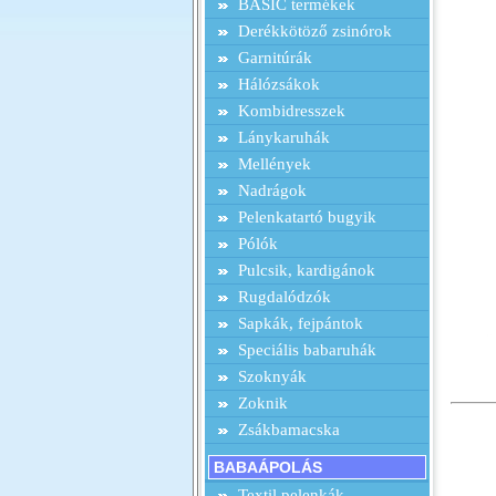
BASIC termékek
Derékkötöző zsinórok
Garnitúrák
Hálózsákok
Kombidresszek
Lánykaruhák
Mellények
Nadrágok
Pelenkatartó bugyik
Pólók
Pulcsik, kardigánok
Rugdalódzók
Sapkák, fejpántok
Speciális babaruhák
Szoknyák
Zoknik
Zsákbamacska
BABAÁPOLÁS
Textil pelenkák