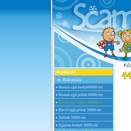
RUHÁZAT
Kiárusítás
Hosszú ujjú bodyk600Ft-ért
Hosszú ujjú pólók 600Ft-ért
Rövid ujjú bodyk 500Ft-ért
Rövid ujjú pólók 500Ft-ért
Atléták 500Ft-ért
Ujjatlan bodyk 500Ft-ért