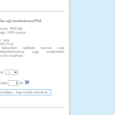
lán ujjú kombidressz/PO4
szám: RKE164
aga:
100% pamut
: Lány
500 Ft-tól
babaruhán található nyomat csak
oldalról/kifordítva, vagy zsebkendőn
sztül vasalható.
et:
sárba
db