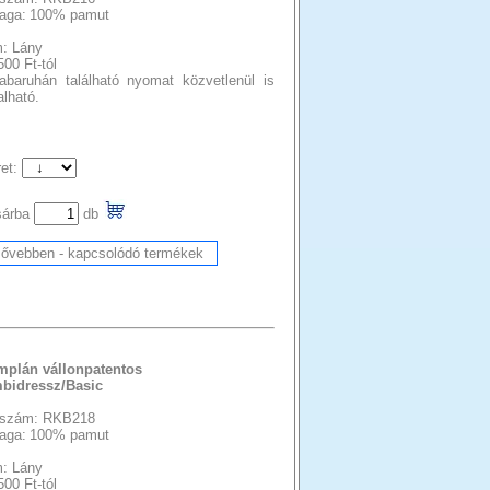
aga:
100% pamut
: Lány
500 Ft-tól
abaruhán található nyomat közvetlenül is
lható.
et:
sárba
db
mplán vállonpatentos
bidressz/Basic
szám: RKB218
aga:
100% pamut
: Lány
500 Ft-tól