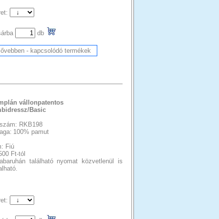
et:
sárba
db
mplán vállonpatentos
bidressz/Basic
szám: RKB198
aga:
100% pamut
: Fiú
500 Ft-tól
abaruhán található nyomat közvetlenül is
lható.
et: