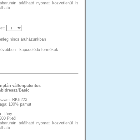
abaruhán található nyomat közvetlenül is
lható.
et:
enleg nincs áruházunkban
mplán vállonpatentos
bidressz/Basic
szám: RKB223
aga:
100% pamut
: Lány
500 Ft-tól
abaruhán található nyomat közvetlenül is
lható.