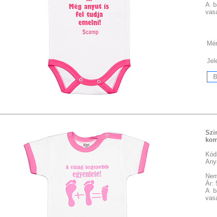
A b
vasa
Mér
Jel
Szi
kom
Kód
Any
Nem
Ár:
A b
vasa