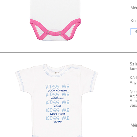
Mér
Ko
Szi
kom
Kód
Any
Nem
Ár:
A b
vasa
Mér