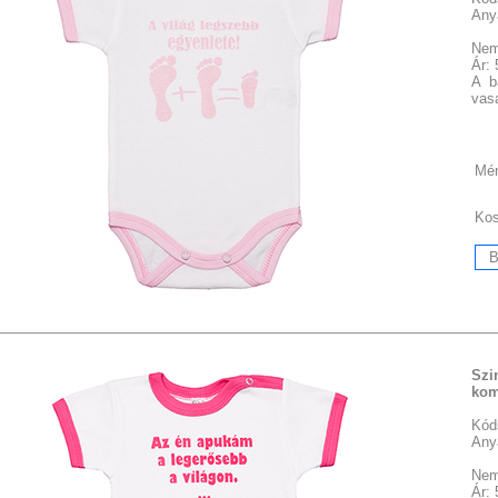
Any
Nem
Ár:
A b
vasa
Mér
Ko
Szi
kom
Kód
Any
Nem
Ár: