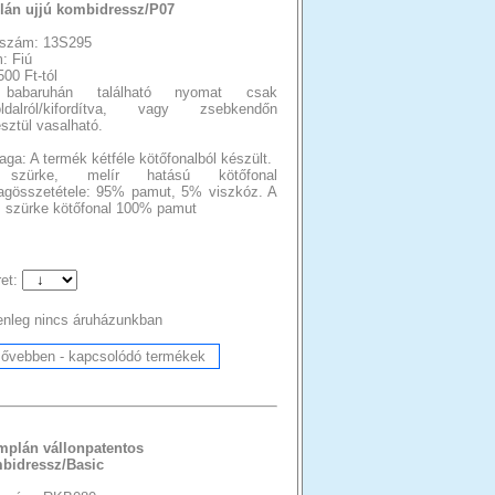
lán ujjú kombidressz/P07
szám: 13S295
: Fiú
500 Ft-tól
babaruhán található nyomat csak
oldalról/kifordítva, vagy zsebkendőn
sztül vasalható.
ga: A termék kétféle kötőfonalból készült.
szürke, melír hatású kötőfonal
agösszetétele: 95% pamut, 5% viszkóz. A
 szürke kötőfonal 100% pamut
et:
enleg nincs áruházunkban
mplán vállonpatentos
bidressz/Basic